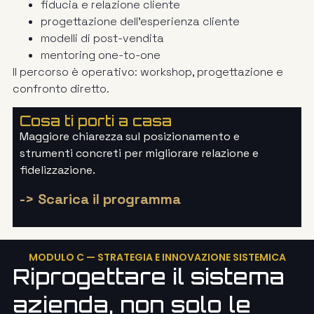
fiducia e relazione cliente
progettazione dell’esperienza cliente
modelli di post-vendita
mentoring one-to-one
Il percorso è operativo: workshop, progettazione e
confronto diretto.
Cosa ti porti a casa
Maggiore chiarezza sul posizionamento e
strumenti concreti per migliorare relazione e
fidelizzazione.
-> Scarica il programma
MODULO C — STRATEGIA E INNOVAZIONE SISTEMICA
Riprogettare il sistema
azienda, non solo le