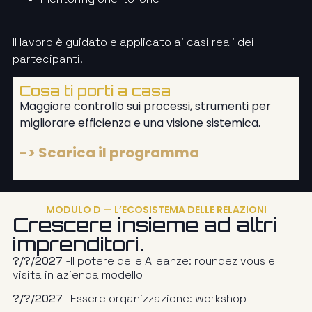
Il lavoro è guidato e applicato ai casi reali dei
partecipanti.
Cosa ti porti a casa
Maggiore controllo sui processi, strumenti per
migliorare efficienza e una visione sistemica.
-> Scarica il programma
MODULO D — L’ECOSISTEMA DELLE RELAZIONI
Crescere insieme ad altri
imprenditori.
?/?/2027
-Il potere delle Alleanze: roundez vous e
visita in azienda modello
?/?/2027
-Essere organizzazione: workshop